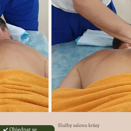
Služby salonu krásy
✔️ Objednat se