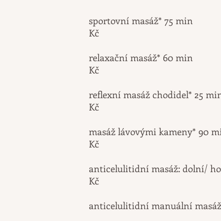
sportovní mas
Kč
relaxační mas
Kč
reflexní masáž ch
Kč
masáž lávovými ka
Kč
anticelulitidní masáž: dolní
Kč
anticelulitidní manuální masá