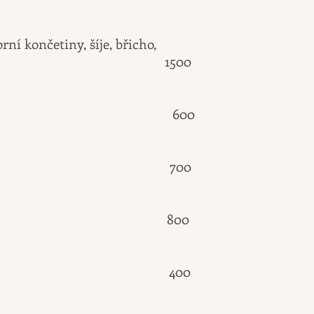
orní končetiny, šíje, břicho,
90 min 1500
* 30 min 600
uce* 40 min 700
 hlava* 60 min 800
el + lýtka 400