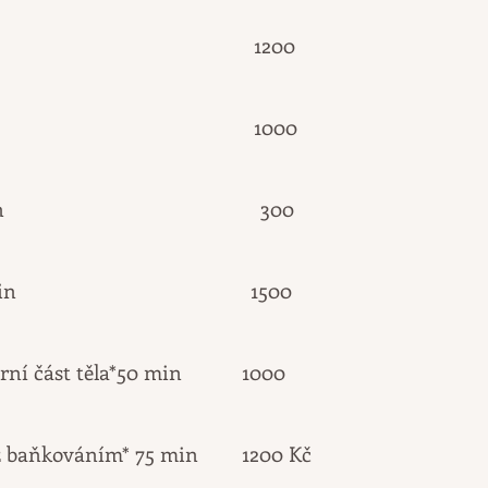
áž* 75 min 1200
áž* 60 min 1000
odidel* 25 min 300
meny* 90 min 1500
/ horní část těla*50 min 1000
ž baňkováním* 75 min
12
00 Kč