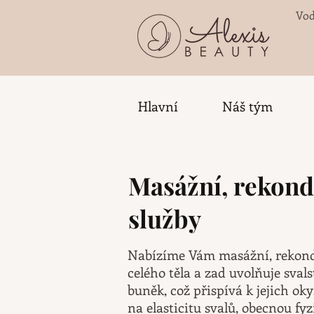
Vod
Hlavní
Náš tým
Masážní, rekond
služby
Nabízíme Vám masážní, rekondi
celého těla a zad uvolňuje svals
buněk, což přispívá k jejich ok
na elasticitu svalů, obecnou fyzi