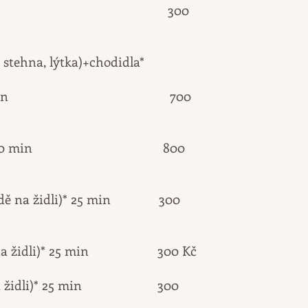
300
ždě, stehna, lýtka)+chodidla*
min 700
chodidla* 60 min 800
(vsedě na židli)* 25 min 300
edě na židli)* 25 min 300 Kč
 židli)* 25 min
300