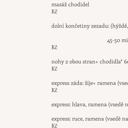
masáž chodidel
Kč
dolní končetiny zezadu: (hý
45-50 
Kč
nohy z obou stran+ 
Kč
express záda: šíje+ ramena 
Kč
express: hlava, ramena (vs
express: ruce
, ramena
(vsedě na
Kč