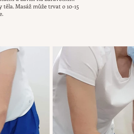
y těla. Masáž může trvat o 10-15
e.