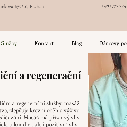
+420 777 774
ičkova 677/10, Praha 1
Služby
Kontakt
Blog
Dárkový po
iční a regenerační
ční a regenerační služby: masáž
tvo, zlepšuje krevní oběh a výživu
ysličování. Masáž má příznivý vliv
ckou kondici, ale i pozitivní vliv