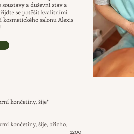
 soustavy a duševní stav a
řijďte se potěšit kvalitními
í kosmetického salonu Alexis
!
orní končetiny, šíje*
orní končetiny, šíje, břicho,
5 min
1200