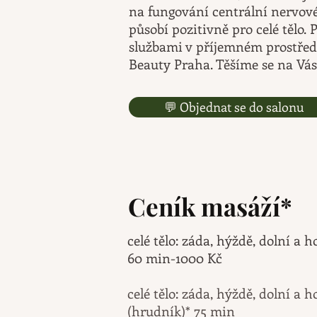
na fungování centrální nervové
působí pozitivně pro celé tělo.
P
službami v příjemném prostřed
Beauty Praha. Těšíme se na Vás
💬 Objednat se do salonu
Ceník masáží*
celé tělo: záda, hýždě, dolní a h
60 min-10
00 Kč
celé tělo: záda, hýždě, dolní a h
(hrudník)* 7