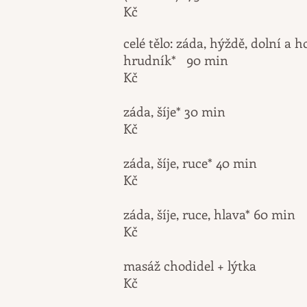
Kč
celé tělo: záda, hýždě, dolní a h
hrudník* 
Kč
záda, šíje
Kč
záda, šíje, r
Kč
záda, šíje, ruce,
Kč
masáž chodid
Kč