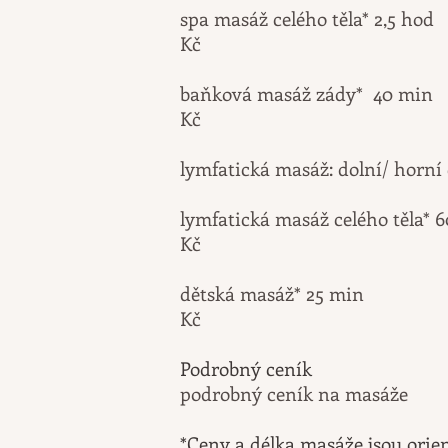
spa masáž celého 
Kč
baňková masáž z
Kč
lymfatická masáž: dolní/ hor
lymfatická masáž celého těla* 
Kč
dětská masáž*
Kč
Podrobný ceník
podrobný ceník na masáže
*Ceny a délka masáže jsou orie