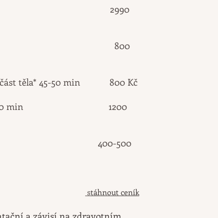
těla* 2,5 hod 2990
ády* 40 min 800
ní část těla* 45-50 min 800 Kč
60 min
1200
 25 min 400-500
s
táhnout ceník
ntační a závisí na zdravotním