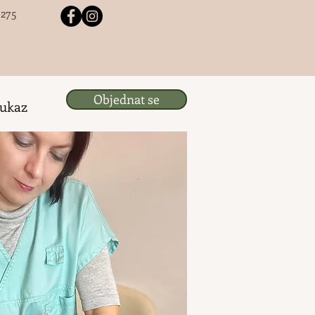
 275
Objednat se
ukaz