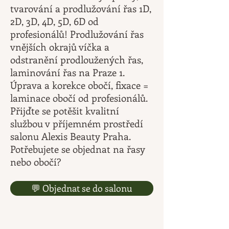
tvarování a prodlužování řas 1D,
2D, 3D, 4D, 5D, 6D od
profesionálů!
Prodlužování řas
vnějších okrajů víčka a
o
dstranění prodloužených řas,
laminování řas
na Praze 1.
Úprava a korekce obočí, fixace =
laminace obočí od profesionálů.
Přijďte se potěšit kvalitní
službou v příjemném prostředí
salonu Alexis Beauty Praha.
Potřebujete se objednat na řasy
nebo obočí?
💬 Objednat se do salonu